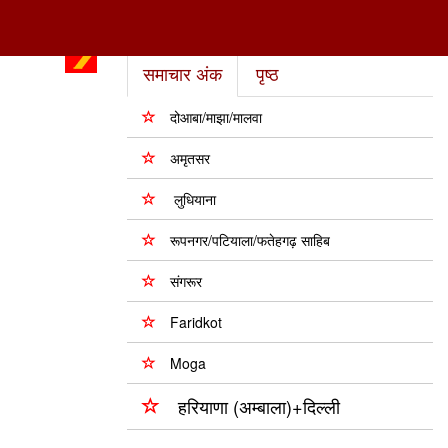
समाचार अंक
पृष्ठ
दोआबा/माझा/मालवा
अमृतसर
लुधियाना
रूपनगर/पटियाला/फतेहगढ़ साहिब
संगरूर
Faridkot
Moga
हरियाणा (अम्बाला)+दिल्ली