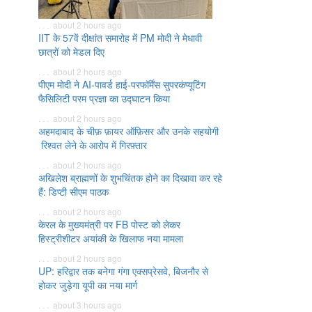
. . . about 2 hours ago
IIT के 57वें दीक्षांत समारोह में PM मोदी ने मेधावी
छात्रों को मेडल दिए
. . . about 2 hours ago
पीएम मोदी ने AI-पावर्ड हाई-परफॉर्मेंस सुपरकंप्यूटिंग
फैसिलिटी परम प्रज्ञा का उद्घाटन किया
. . . about 2 hours ago
अहमदाबाद के चीफ़ फ़ायर ऑफ़िसर और उनके सहयोगी
रिश्वत लेने के आरोप में गिरफ़्तार
. . . about 2 hours ago
अखिलेश ब्राह्मणों के शुभचिंतक होने का दिखावा कर रहे
हैं: डिप्टी सीएम पाठक
. . . about 2 hours ago
केरल के मुख्यमंत्री पर FB पोस्ट को लेकर
हिस्ट्रीशीटर अयांकी के खिलाफ नया मामला
. . . about 2 hours ago
UP: हरिद्वार तक बनेगा गंगा एक्सप्रेसवे, बिजनौर से
होकर जुड़ेगा यूपी का नया मार्ग
. . . about 3 hours ago