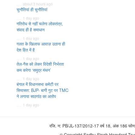
. . . about 3 hours ago
चुनौतियां ही चुनौतियां
. . . 1 day ago
गतिरोध से नहीं चलेगा लोकतंत्र,
संवाद ही है समाधान
. . . 1 day ago
गलत के खिलाफ आवाज़ उठाना ही
देश हित में है
. . . 1 day ago
तेल-गैस को लेकर विदेशी निर्भरता
कम करेगा ‘समुद्र मंथन’
. . . 1 day ago
बंगाल में विधानसभा कमेटी पर
सियासत: BJP- बागी गुट पर TMC
ने लगाया साठगांठ का आरोप
. . . 1 day ago
रजि. न: PB/JL-137/2012-17 वर्ष 18, अंक 186 
© Copyright Sadhu Singh Hamdard Trust