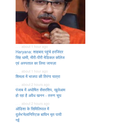
. . . about 1 hour ago
Haryana: शाहबाद पहुंचे हरजिंदर
सिंह धामी, मीरी-पीरी मेडिकल कॉलेज
एवं अस्पताल का लिया जायज़ा
. . . about 1 hour ago
शिमला में भाजपा की तिरंगा यात्रा
. . . about 2 hours ago
पंजाब में अघोषित सेंसरशिप, खुलेआम
हो रहा है अवैध खनन - तरुण चुघ
. . . about 2 hours ago
ओडिशा के सिमिलिपाल में
दुर्लभ'मेलानिस्टिक बाघिन मृत पायी
गई