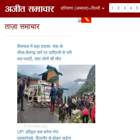
हरियाणा (अम्बाला)+दिल्ली
1
2
3
4
5
ताज़ा समाचार
हिमाचल में बड़ा हादसा: चंबा के
तीसा-बैरागढ़ मार्ग पर यात्रियों से भरी
बस पलटी, सात लोगों की मौत
. . . 9 minutes ago
UP: हरिद्वार तक बनेगा गंगा
एक्सप्रेसवे, बिजनौर से होकर जुड़ेगा