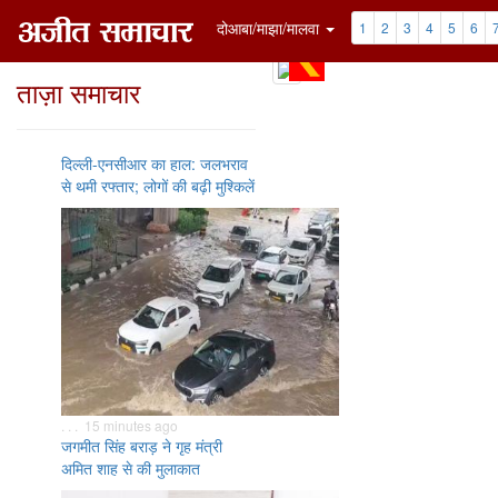
दोआबा/माझा/मालवा
1
2
3
4
5
6
ताज़ा समाचार
दिल्ली-एनसीआर का हाल: जलभराव
से थमी रफ्तार; लोगों की बढ़ी मुश्किलें
. . . 15 minutes ago
जगमीत सिंह बराड़ ने गृह मंत्री
अमित शाह से की मुलाकात