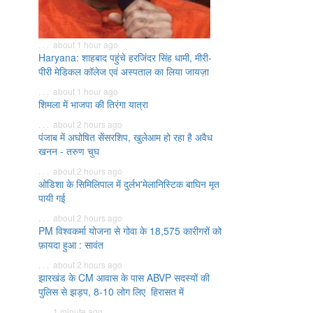
. . . about 1 hour ago
Haryana: शाहबाद पहुंचे हरजिंदर सिंह धामी, मीरी-
पीरी मेडिकल कॉलेज एवं अस्पताल का लिया जायज़ा
. . . about 1 hour ago
शिमला में भाजपा की तिरंगा यात्रा
. . . about 2 hours ago
पंजाब में अघोषित सेंसरशिप, खुलेआम हो रहा है अवैध
खनन - तरुण चुघ
. . . about 2 hours ago
ओडिशा के सिमिलिपाल में दुर्लभ'मेलानिस्टिक बाघिन मृत
पायी गई
. . . about 2 hours ago
PM विश्वकर्मा योजना से गोवा के 18,575 कारीगरों को
फ़ायदा हुआ : सावंत
. . . about 2 hours ago
झारखंड के CM आवास के पास ABVP सदस्यों की
पुलिस से झड़प, 8-10 लोग लिए हिरासत में
. . . 1 minute ago