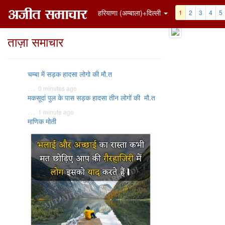
हरियाणा (अम्बाला)+दिल्ली
1
2
3
4
5
ताज़ा समाचार
चम्बा में सड़क हादसा लोगो की मौ.त
. . . 0 minutes ago
मकसूदां पुल के पास सड़क हादसा तीन लोगों की मौ.त
. . . 1 minute ago
माणिक मोती