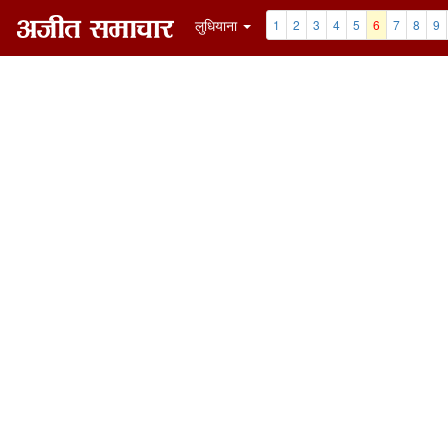
लुधियाना
1
2
3
4
5
6
7
8
9