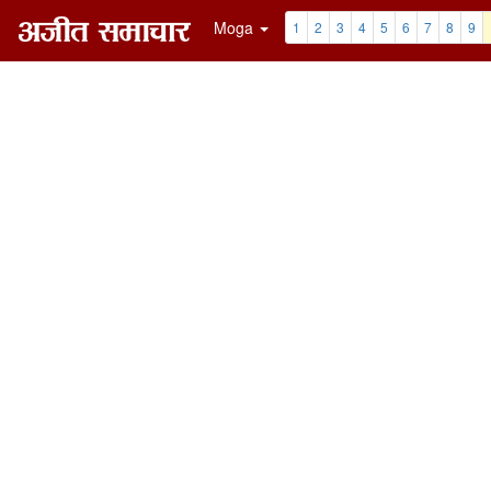
Moga
1
2
3
4
5
6
7
8
9