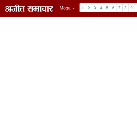
Moga
1
2
3
4
5
6
7
8
9