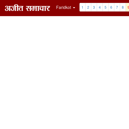
Faridkot
1
2
3
4
5
6
7
8