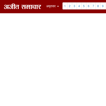
अमृतसर
1
2
3
4
5
6
7
8
9