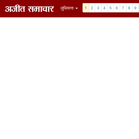
लुधियाना
1
2
3
4
5
6
7
8
9