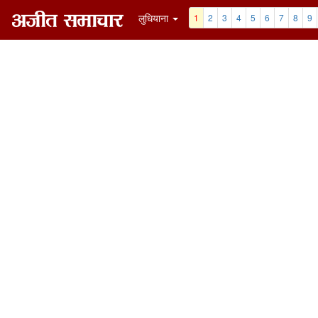
लुधियाना
1
2
3
4
5
6
7
8
9