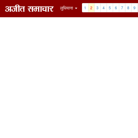
लुधियाना
1
2
3
4
5
6
7
8
9