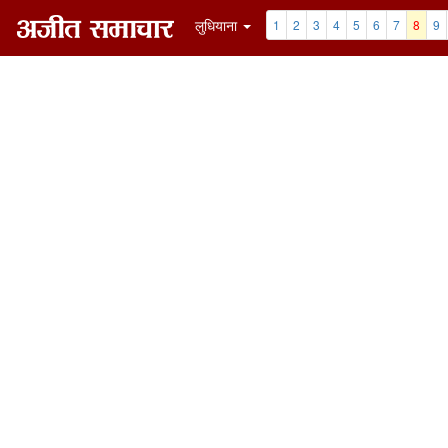
लुधियाना
1
2
3
4
5
6
7
8
9