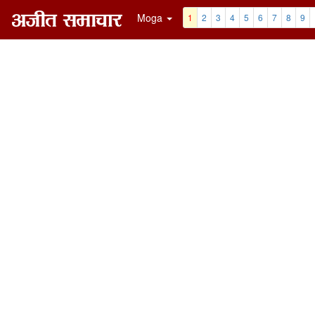
Moga
1
2
3
4
5
6
7
8
9