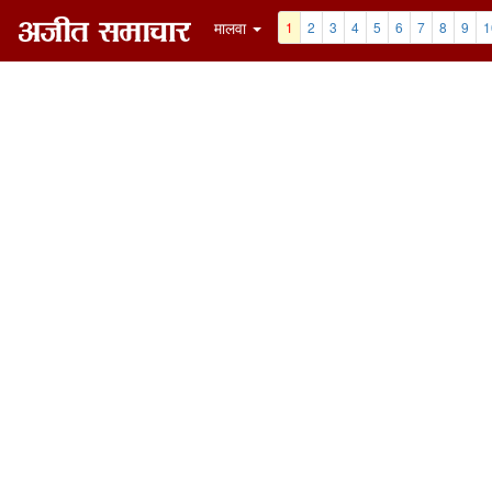
मालवा
1
2
3
4
5
6
7
8
9
1