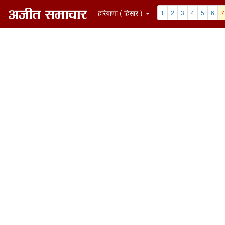
हरियाणा ( हिसार )
1
2
3
4
5
6
7