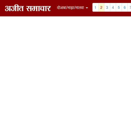
दोआबा/माझा/मालवा
1
2
3
4
5
6