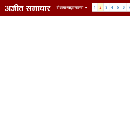
दोआबा/माझा/मालवा
1
2
3
4
5
6