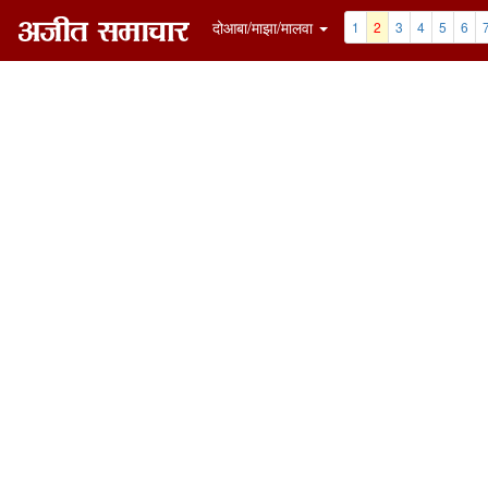
दोआबा/माझा/मालवा
1
2
3
4
5
6