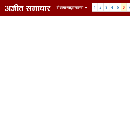
दोआबा/माझा/मालवा
1
2
3
4
5
6