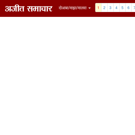
दोआबा/माझा/मालवा
1
2
3
4
5
6