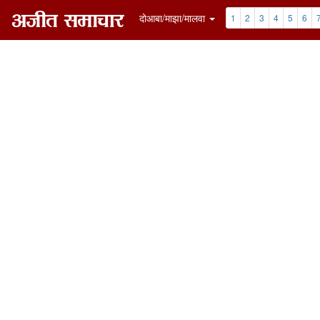
दोआबा/माझा/मालवा
1
2
3
4
5
6