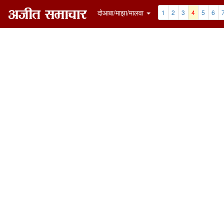
दोआबा/माझा/मालवा
1
2
3
4
5
6