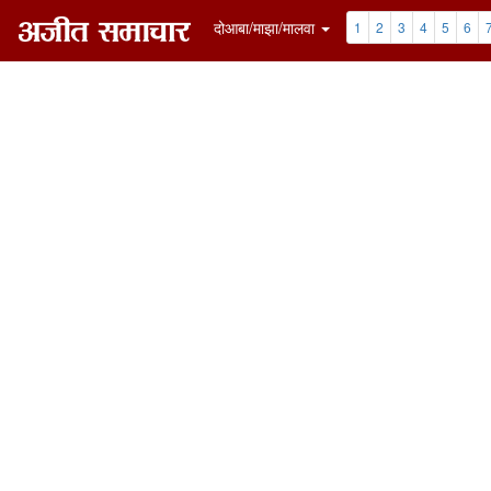
दोआबा/माझा/मालवा
1
2
3
4
5
6