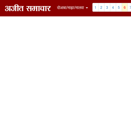
दोआबा/माझा/मालवा
1
2
3
4
5
6