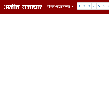
दोआबा/माझा/मालवा
1
2
3
4
5
6