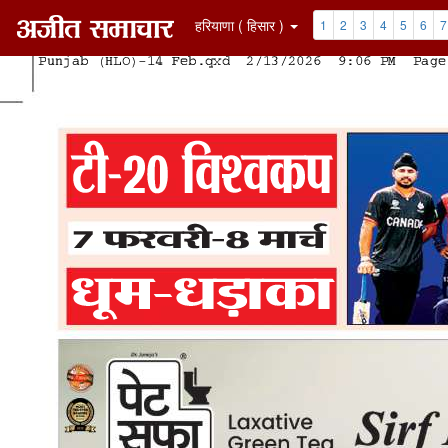
हरियाणा ( हिसार )
1
2
3
4
5
6
7