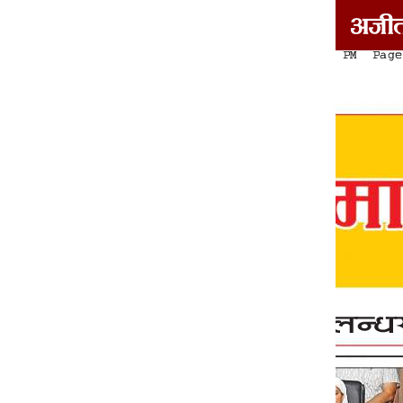
दोआबा/माझा/मालवा
1
2
3
4
5
6