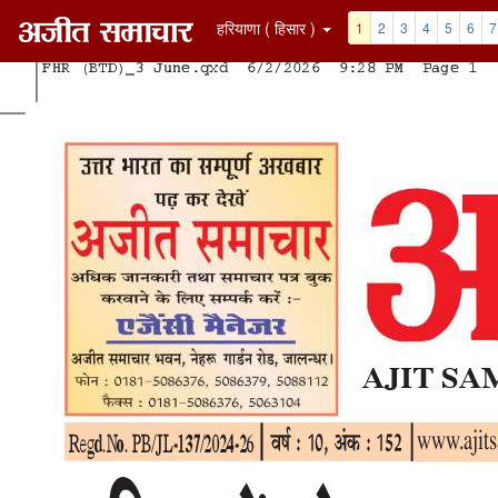
हरियाणा ( हिसार )
1
2
3
4
5
6
7