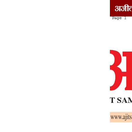
हरियाणा ( हिसार )
1
2
3
4
5
6
7