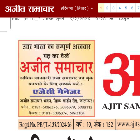
हरियाणा ( हिसार )
1
2
3
4
5
6
7