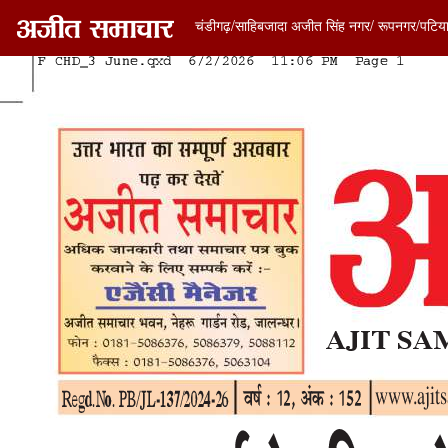
चंडीगढ़/साहिबजादा अजीत सिंह नगर/ रूपनगर/पटिय