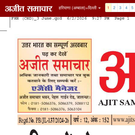
हरियाणा (अम्बाला)+दिल्ली
1
2
3
4
5