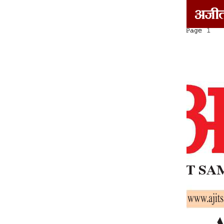
दोआबा/माझा/मालवा
1
2
3
4
5
6