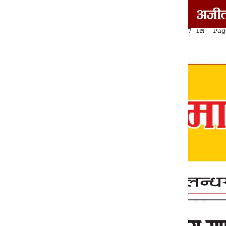
दोआबा/माझा/मालवा
1
2
3
4
5
6