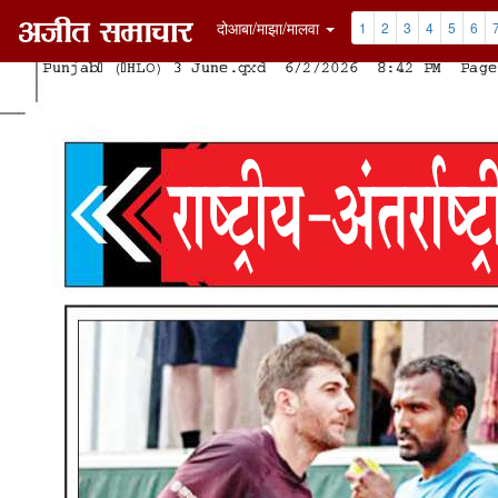
दोआबा/माझा/मालवा
1
2
3
4
5
6