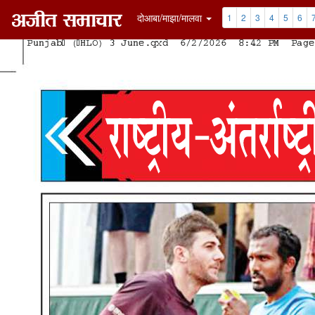
दोआबा/माझा/मालवा
1
2
3
4
5
6