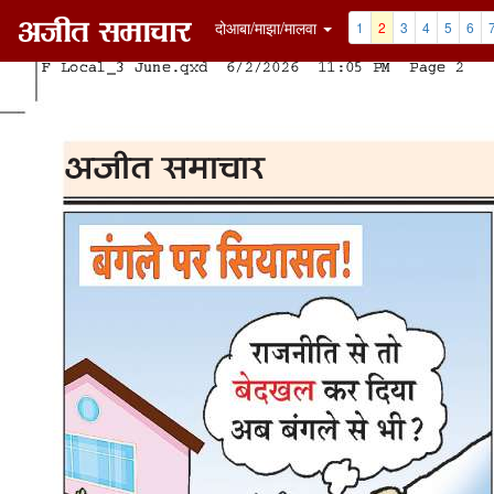
दोआबा/माझा/मालवा
1
2
3
4
5
6