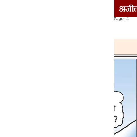
दोआबा/माझा/मालवा
1
2
3
4
5
6