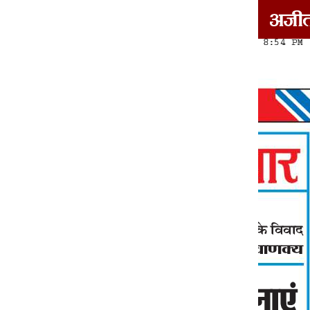
दोआबा/माझा/मालवा
1
2
3
4
5
6