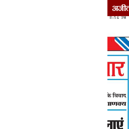
दोआबा/माझा/मालवा
1
2
3
4
5
6