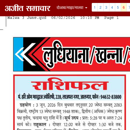
दोआबा/माझा/मालवा
1
2
3
4
5
6