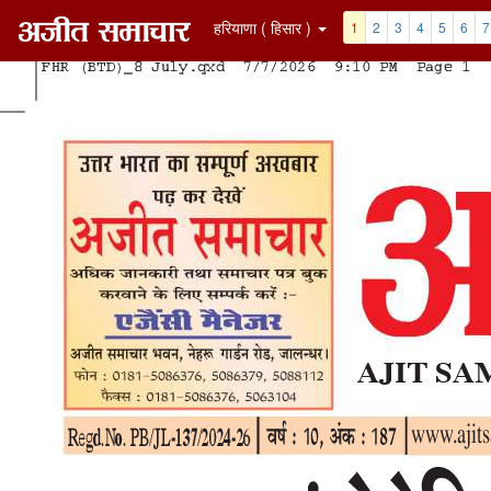
हरियाणा ( हिसार )
1
2
3
4
5
6
7