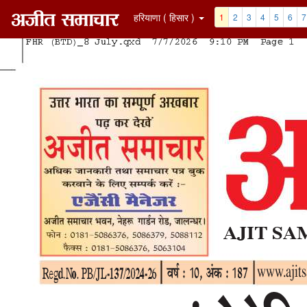
हरियाणा ( हिसार )
1
2
3
4
5
6
7