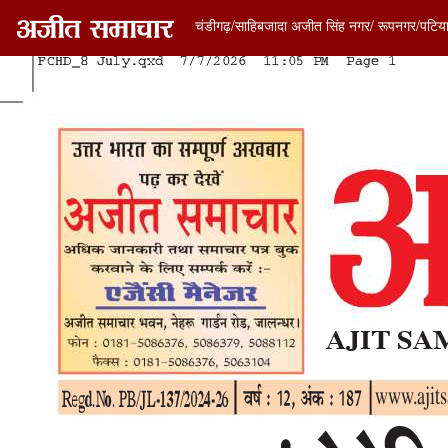
चंडीगढ़/साहिबजादा अजीत सिंह नगर/ रूपनगर/पटिय