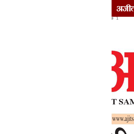
दोआबा/माझा/मालवा
1
2
3
4
5
6